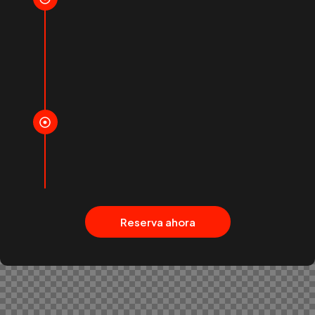
Desayuno continental diario.
Cena de bienvenida preparada por
Chef
con Estrella Michelín.
Almuerzos, tés de la tarde y
cenas
privadas
cada noche.
Selección premiun de vinos, champán y
cócteles.
Gran Premio de Mónaco
Vista privilegiada de la carrera desde el
yate -
Jueves.
Fiesta post-carrera el
domingo
DJ's
internacionales.
Reserva ahora