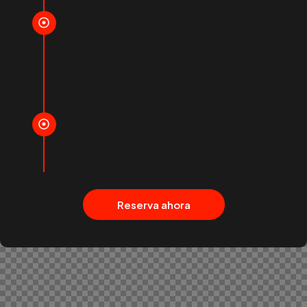
12:00 | Almuerzo Gourmet
Experiencia gastronómica completa de alta
cocina preparada por nuestro chef privado a
bordo.
13:30 | Vista desde el Yate
Visualización VIP del evento principal, disfruta
de la F1 desde la perspectiva marítima.
Reserva ahora