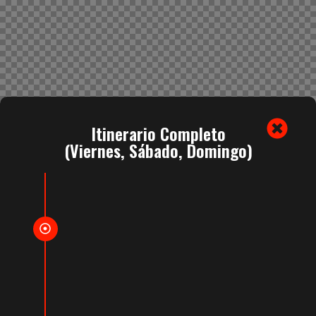
Itinerario Completo
(Viernes, Sábado, Domingo)
10:00 | Bienvenida & Champagne
Acceso exclusivo al yate con cóctel de
recepción y primeras vistas privilegiadas a la
pista.